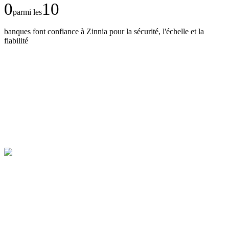
0
10
parmi les
banques font confiance à Zinnia pour la sécurité, l'échelle et la
fiabilité
Montrez-moi la
plateforme
en action
Voir comment fonctionne Zinnia